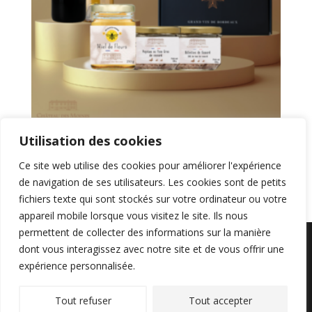
Utilisation des cookies
Coffret Épicurien
Ce site web utilise des cookies pour améliorer l'expérience
58,50
€
de navigation de ses utilisateurs. Les cookies sont de petits
fichiers texte qui sont stockés sur votre ordinateur ou votre
appareil mobile lorsque vous visitez le site. Ils nous
permettent de collecter des informations sur la manière
dont vous interagissez avec notre site et de vous offrir une
Tous droits réservés la cave du Chateau des Moines
expérience personnalisée.
2024 |
Création websty.fr
| L'abus d'alcool est
dangereux pour la santé, consommez avec
Tout refuser
Tout accepter
modération.